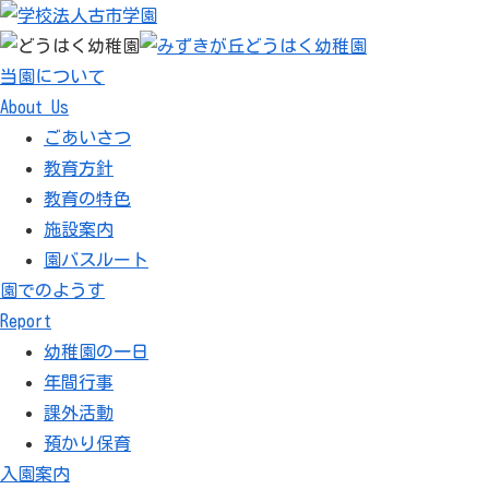
当園について
About Us
ごあいさつ
教育方針
教育の特色
施設案内
園バスルート
園でのようす
Report
幼稚園の一日
年間行事
課外活動
預かり保育
入園案内