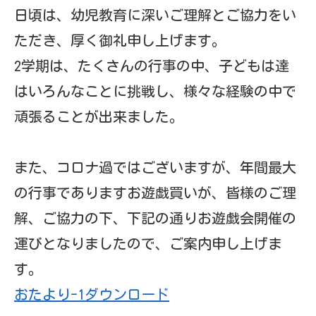
園バスルート
園での様子
幼稚園の一日
年間行事
課外活動
預かり保育
入園案内
募集要項
入園までのスケジュール
園庭開放
見学の申込み
各種書類ダウンロード
採用情報
お問い合わせ
自己評価結果