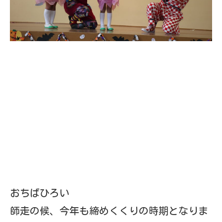
した。
日頃は、幼児教育に深いご理解とご協力をい
ただき、厚く御礼申し上げます。
2学期は、たくさんの行事の中、子どもは達
はいろんなことに挑戦し、様々な経験の中で
頑張ることが出来ました。
また、コロナ過ではございますが、年間最大
の行事でありますお遊戯買いが、皆様のご理
解、ご協力の下、下記の通りお遊戯会開催の
運びとなりましたので、ご案内申し上げま
す。
おたより-1
ダウンロード
師走の候、今年も締めくくりの時期となりま