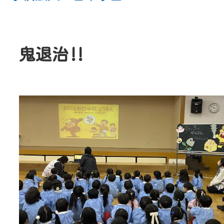
節分集
2歳児