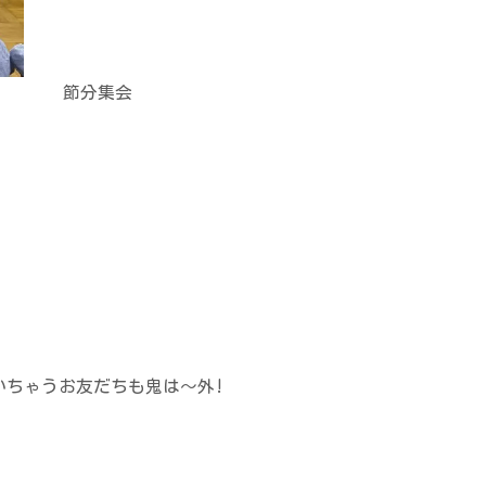
ちも鬼は〜外!