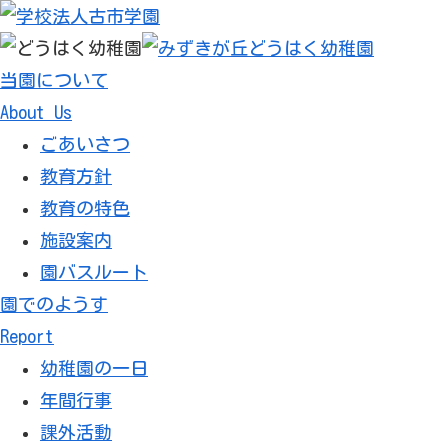
当園について
About Us
ごあいさつ
教育方針
教育の特色
施設案内
園バスルート
園でのようす
Report
幼稚園の一日
年間行事
課外活動