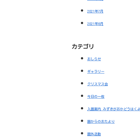
入園案内 みずきがおかどうはくようちえん
園からのおたより
園外活動
園開放