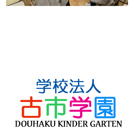
当園について
ご挨拶
教育方針
教育の特色
施設案内
園バスルート
園での様子
幼稚園の一日
年間行事
課外活動
預かり保育
入園案内