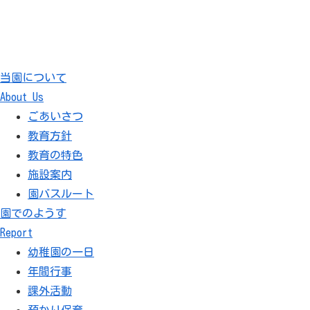
当園について
About Us
ごあいさつ
教育方針
教育の特色
施設案内
園バスルート
園でのようす
Report
幼稚園の一日
年間行事
課外活動
預かり保育