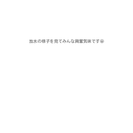
当園について
ご挨拶
教育方針
教育の特色
施設案内
園バスルート
園での様子
幼稚園の一日
年間行事
課外活動
預かり保育