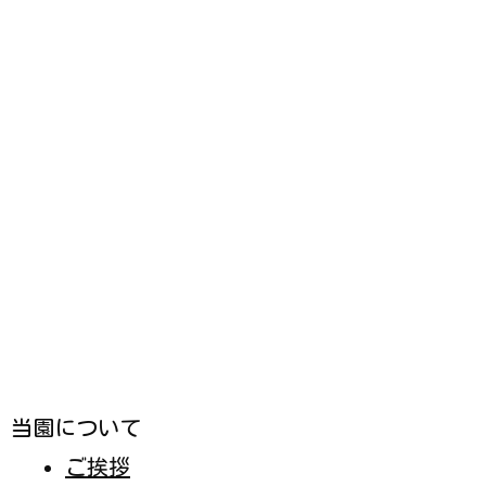
入園案内
募集要項
入園までのスケジュール
園庭開放
見学の申込み
各種書類ダウンロード
採用情報
お問い合わせ
自己評価結果
学校法人 古市学園
メニュー
ホーム
電話