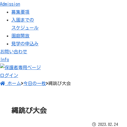
Admission
募集要項
入園までの
スケジュール
園庭開放
見学の申込み
お問い合わせ
Info
縄跳び大会
2023.02.24
ログイン
ホーム
今日の一枚
縄跳び大会
（年長）
みんなかっこよく跳べて凄いな〜！