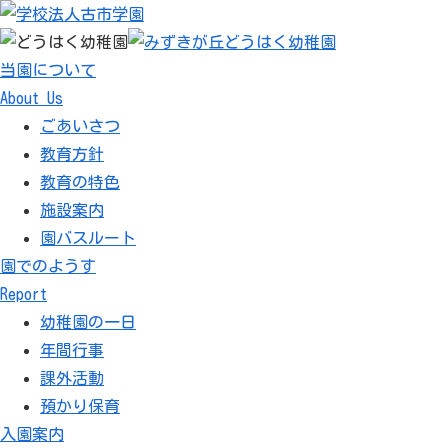
当園について
About Us
ごあいさつ
教育方針
教育の特色
施設案内
園バスルート
園でのようす
Report
幼稚園の一日
年間行事
課外活動
預かり保育
入園案内