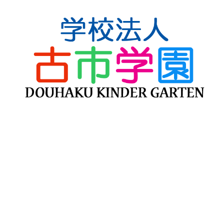
当園について
ご挨拶
教育方針
教育の特色
施設案内
園バスルート
園での様子
幼稚園の一日
年間行事
課外活動
預かり保育
入園案内
募集要項
入園までのスケジュール
園庭開放
見学の申込み