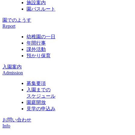
施設案内
園バスルート
園でのようす
Report
幼稚園の一日
年間行事
課外活動
預かり保育
入園案内
Admission
募集要項
入園までの
スケジュール
園庭開放
見学の申込み
お問い合わせ
Info
学校法人 古市学園